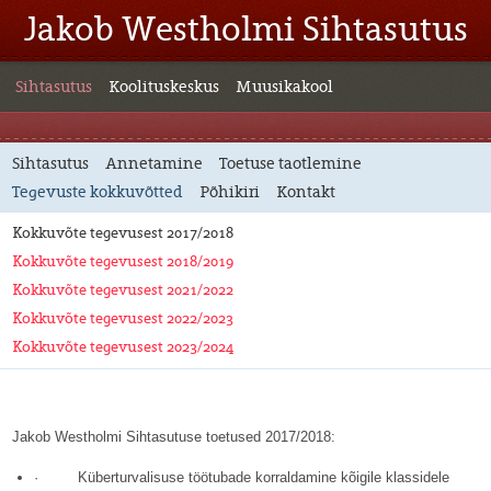
Jakob Westholmi Sihtasutus
Sihtasutus
Koolituskeskus
Muusikakool
Sihtasutus
Annetamine
Toetuse taotlemine
Tegevuste kokkuvõtted
Põhikiri
Kontakt
Kokkuvõte tegevusest 2017/2018
Kokkuvõte tegevusest 2018/2019
Kokkuvõte tegevusest 2021/2022
Kokkuvõte tegevusest 2022/2023
Kokkuvõte tegevusest 2023/2024
Jakob Westholmi Sihtasutuse toetused 2017/2018:
· Küberturvalisuse töötubade korraldamine kõigile klassidele