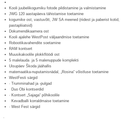
Kooli juubelikogumiku fotode pildistamine ja valmistamine
JWG 120 aastapäeva tähistamise toetamine
kogumike ost, vastuvõtt, JW SA meened (riidest ja paberist kotid,
pastapliiatsid)
Dokumendikaamera ost
Kooli ajalehe WestPost väljaandmise toetamine
Robootikavahendite soetamine
RAM kontsert
Muusikakoolile plokkflöödi ost
5 malelauda ja 5 malenuppude komplekti
Uisupäev Škoda jäähallis
matemaatika-nuputamisnädal, „Rosina“ võistluse toetamine
WestFesti särgid
· Trumminahad ja -pulgad
Duo Obi kontserdid
· Kontsert „Sajaga“ põhikoolile
Kevadballi korraldmaise toetamine
· West Fest särgid
·