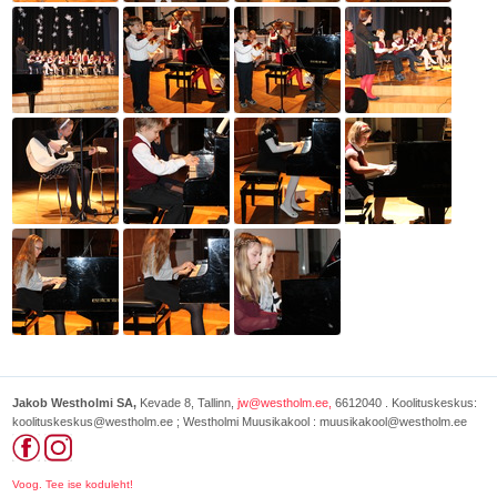
Jakob Westholmi SA,
Kevade 8, Tallinn,
jw@westholm.ee,
6612040 . Koolituskeskus:
koolituskeskus@westholm.ee ; Westholmi Muusikakool : muusikakool@westholm.ee
Voog. Tee ise koduleht!