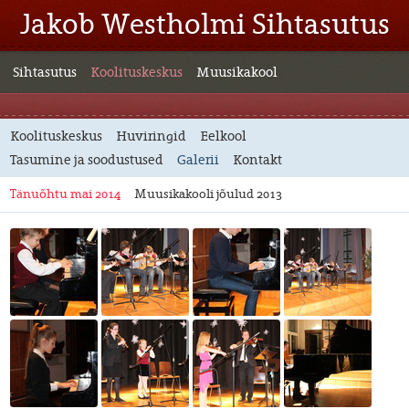
Jakob Westholmi Sihtasutus
Sihtasutus
Koolituskeskus
Muusikakool
Koolituskeskus
Huviringid
Eelkool
Tasumine ja soodustused
Galerii
Kontakt
Tänuõhtu mai 2014
Muusikakooli jõulud 2013