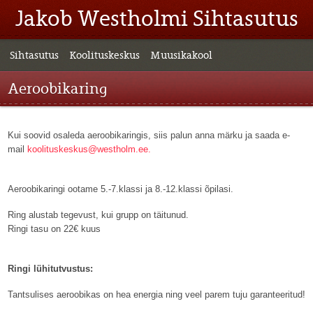
Jakob Westholmi Sihtasutus
Sihtasutus
Koolituskeskus
Muusikakool
Aeroobikaring
Kui soovid osaleda aeroobikaringis, siis palun anna märku ja saada e-
mail
koolituskeskus@westholm.ee.
Aeroobikaringi ootame 5.-7.klassi ja 8.-12.klassi õpilasi.
Ring alustab tegevust, kui grupp on täitunud.
Ringi tasu on 22€ kuus
Ringi lühitutvustus:
Tantsulises aeroobikas on hea energia ning veel parem tuju garanteeritud!