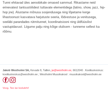
Tunni ehitavad üles aeroobikale omased sammud. Rikastame neid
erinevatest tantsustiilidest tuttavate elementidega (latino, show, jazz, hip-
hop jne). Alustame mõnusa soojendusega ning lõpetame kerge
lihastoonust kasvatava harjutuste seeria, lõdvestuse ja venitusega,
seeläbi parandades rütmitunnet, koordinatsiooni ning üldfüüsilist
vastupidavust. Liigume palju ning kõige olulisem - tunneme sellest ka
rõõmu.
Jakob Westholmi SA,
Kevade 8, Tallinn,
jw@westholm.ee,
6612040 . Koolituskeskus:
koolituskeskus@westholm.ee ; Westholmi Muusikakool : muusikakool@westholm.ee
Voog. Tee ise koduleht!